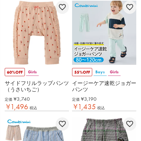
Girls
Boys
Girls
60%OFF
55%OFF
サイドフリルラップパンツ
イージーケア速乾ジョガー
（うさいちご）
パンツ
¥
3,740
¥
3,190
定価
定価
¥
1,496
¥
1,435
税込
税込