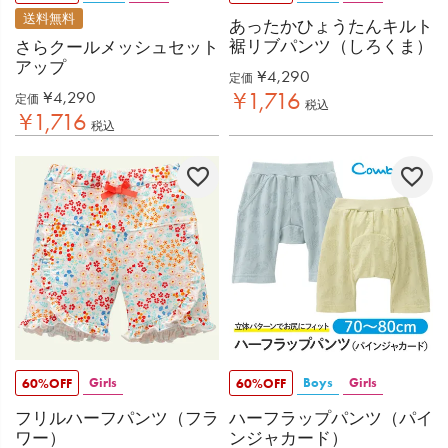
送料無料
あったかひょうたんキルト
裾リブパンツ（しろくま）
さらクールメッシュセット
アップ
¥
4,290
定価
¥
4,290
¥
1,716
定価
税込
¥
1,716
税込
Girls
Boys
Girls
60%OFF
60%OFF
フリルハーフパンツ（フラ
ハーフラップパンツ（パイ
ワー）
ンジャカード）