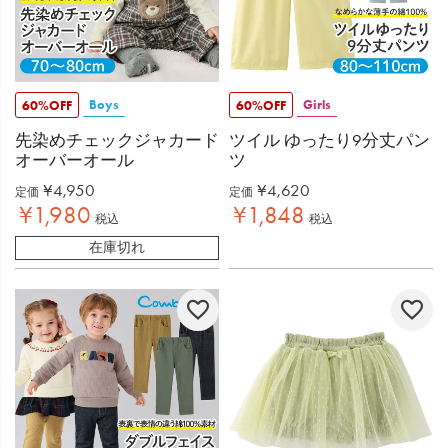
Boys
Girls
60%OFF
60%OFF
先染めチェックジャカード
ツイル ゆったり9分丈パン
オーバーオール
ツ
¥
4,950
¥
4,620
定価
定価
¥
1,980
¥
1,848
税込
税込
在庫切れ