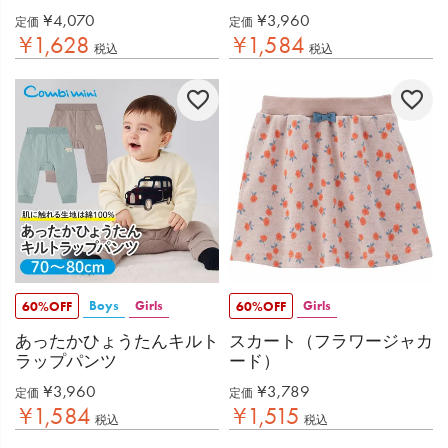
¥
4,070
¥
3,960
定価
定価
¥
1,628
¥
1,584
税込
税込
Boys
Girls
Girls
60%OFF
60%OFF
あったかひょうたんキルト
スカート（フラワージャカ
ラップパンツ
ード）
¥
3,960
¥
3,789
定価
定価
¥
1,584
¥
1,515
税込
税込