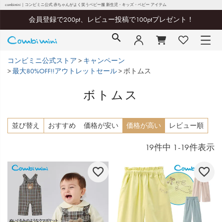
combimini｜コンビミニ公式 赤ちゃんがよく笑うベビー服 新生児・キッズ・ベビー アイテム
会員登録で200pt、レビュー投稿で100ptプレゼント！
コンビミニ公式ストア
キャンペーン
最大80%OFF!!アウトレットセール
ボトムス
ボトムス
並び替え
おすすめ
価格が安い
価格が高い
レビュー順
19
件中
1
-
19
件表示