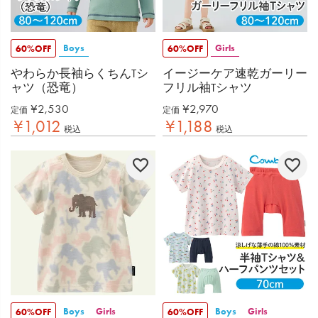
Boys
Girls
60%OFF
60%OFF
やわらか長袖らくちんTシ
イージーケア速乾ガーリー
ャツ（恐竜）
フリル袖Tシャツ
¥
2,530
¥
2,970
定価
定価
¥
1,012
¥
1,188
税込
税込
Boys
Girls
Boys
Girls
60%OFF
60%OFF