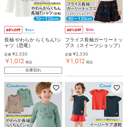
Boys
Girls
60%OFF
60%OFF
長袖 やわらか らくちんTシ
フライス長袖ガーリートッ
ャツ（恐竜）
プス（スイーツショップ）
¥
2,530
¥
2,530
定価
定価
¥
1,012
¥
1,012
税込
税込
在庫切れ