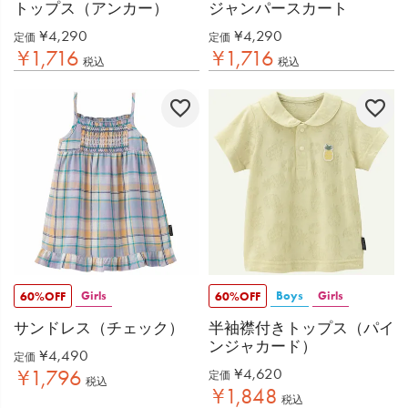
トップス（アンカー）
ジャンパースカート
¥
4,290
¥
4,290
定価
定価
¥
1,716
¥
1,716
税込
税込
Girls
Boys
Girls
60%OFF
60%OFF
サンドレス（チェック）
半袖襟付きトップス（パイ
ンジャカード）
¥
4,490
定価
¥
4,620
¥
1,796
定価
税込
¥
1,848
税込