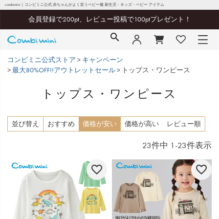
combimini｜コンビミニ公式 赤ちゃんがよく笑うベビー服 新生児・キッズ・ベビー アイテム
会員登録で200pt、レビュー投稿で100ptプレゼント！
コンビミニ公式ストア
キャンペーン
最大80%OFF!!アウトレットセール
トップス・ワンピース
トップス・ワンピース
並び替え
おすすめ
価格が安い
価格が高い
レビュー順
23
件中
1
-
23
件表示