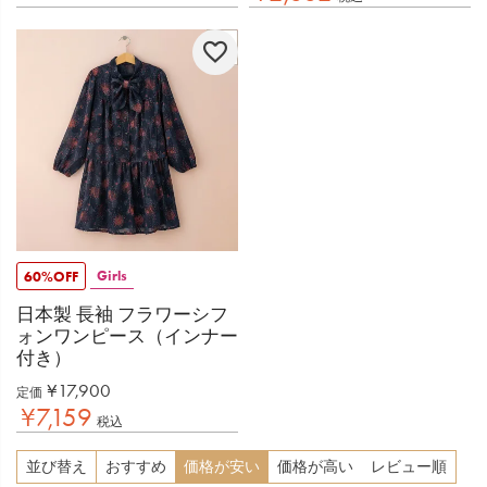
Girls
60%OFF
日本製 長袖 フラワーシフ
ォンワンピース（インナー
付き）
¥
17,900
定価
¥
7,159
税込
並び替え
おすすめ
価格が安い
価格が高い
レビュー順