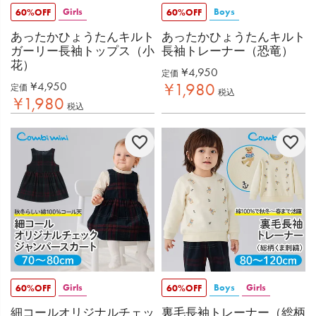
Girls
Boys
60%OFF
60%OFF
あったかひょうたんキルト
あったかひょうたんキルト
ガーリー長袖トップス（小
長袖トレーナー（恐竜）
花）
¥
4,950
定価
¥
4,950
¥
1,980
定価
税込
¥
1,980
税込
Girls
Boys
Girls
60%OFF
60%OFF
細コールオリジナルチェッ
裏毛長袖トレーナー（総柄