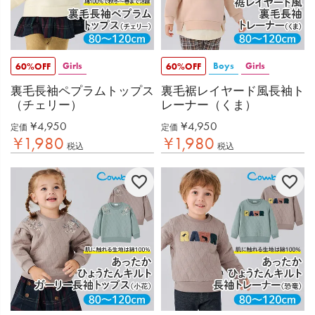
Girls
Boys
Girls
60%OFF
60%OFF
裏毛長袖ペプラムトップス
裏毛裾レイヤード風長袖ト
（チェリー）
レーナー（くま）
¥
4,950
¥
4,950
定価
定価
¥
1,980
¥
1,980
税込
税込