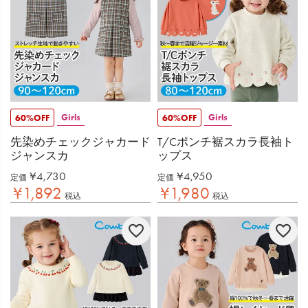
Girls
Girls
60%OFF
60%OFF
先染めチェックジャカード
T/Cポンチ裾スカラ長袖ト
ジャンスカ
ップス
¥
4,730
¥
4,950
定価
定価
¥
1,892
¥
1,980
税込
税込