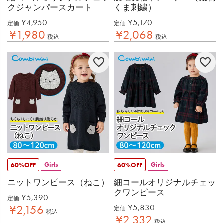
クジャンパースカート
くま刺繍）
¥
4,950
¥
5,170
定価
定価
¥
1,980
¥
2,068
税込
税込
Girls
Girls
60%OFF
60%OFF
ニットワンピース（ねこ）
細コールオリジナルチェッ
クワンピース
¥
5,390
定価
¥
5,830
¥
2,156
定価
税込
¥
2,332
税込