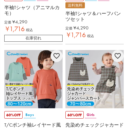
送料無料
半袖Tシャツ（アニマルカ
モ）
半袖Tシャツ＆ハーフパン
ツセット
¥
4,290
定価
¥
1,716
¥
4,290
定価
税込
¥
1,716
税込
在庫切れ
Boys
Girls
60%OFF
60%OFF
T/Cポンチ袖レイヤード風
先染めチェックジャカード