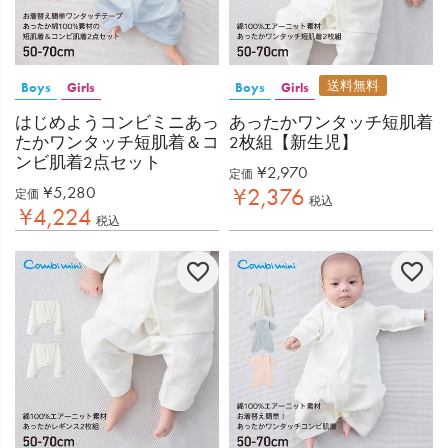
送料無料
Boys
Girls
Boys
Girls
はじめようコンビミニあっ
あったかワンタッチ短肌着
たかワンタッチ短肌着＆コ
2枚組【新生児】
ンビ肌着2点セット
¥
2,970
定価
¥
5,280
¥
2,376
定価
税込
¥
4,224
税込