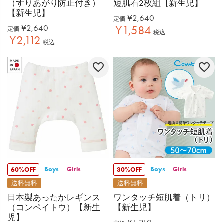
（ずりあがり防止付き）
短肌着2枚組【新生児】
【新生児】
¥
2,640
定価
¥
2,640
¥
1,584
定価
税込
¥
2,112
税込
Boys
Girls
Boys
Girls
60%OFF
30%OFF
送料無料
送料無料
日本製あったかレギンス
ワンタッチ短肌着（トリ）
（コンペイトウ）【新生
【新生児】
児】