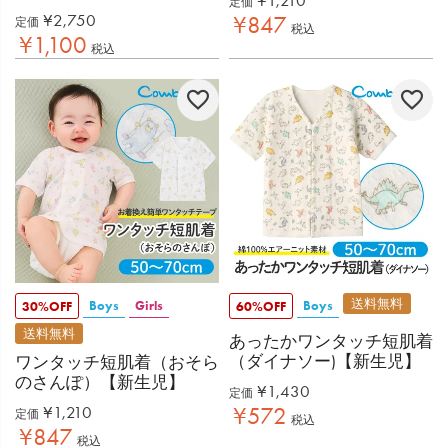
¥
1,210
定価
¥
2,750
¥
847
定価
税込
¥
1,100
税込
送料無料
Boys
Girls
Boys
30%OFF
60%OFF
送料無料
あったかワンタッチ短肌着
（ダイナソー)【新生児】
ワンタッチ短肌着（おそら
のさんぽ）【新生児】
¥
1,430
定価
¥
1,210
¥
572
定価
税込
¥
847
税込