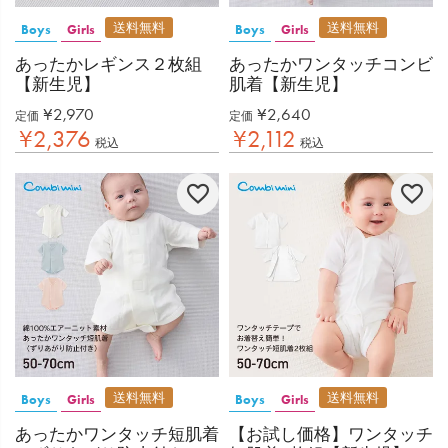
送料無料
送料無料
Boys
Girls
Boys
Girls
あったかレギンス２枚組
あったかワンタッチコンビ
【新生児】
肌着【新生児】
¥
2,970
¥
2,640
定価
定価
¥
2,376
¥
2,112
税込
税込
送料無料
送料無料
Boys
Girls
Boys
Girls
あったかワンタッチ短肌着
【お試し価格】ワンタッチ