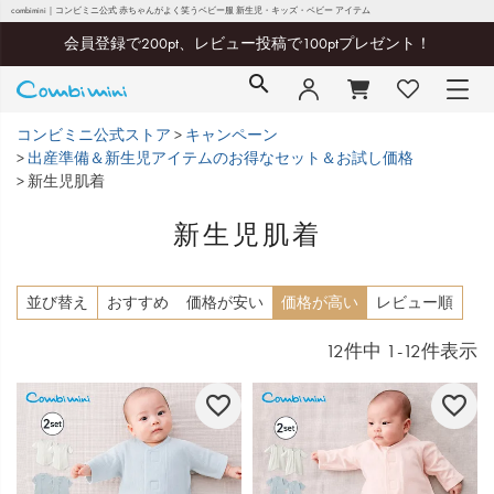
combimini｜コンビミニ公式 赤ちゃんがよく笑うベビー服 新生児・キッズ・ベビー アイテム
会員登録で200pt、レビュー投稿で100ptプレゼント！
コンビミニ公式ストア
キャンペーン
出産準備＆新生児アイテムのお得なセット＆お試し価格
新生児肌着
新生児肌着
並び替え
おすすめ
価格が安い
価格が高い
レビュー順
12
件中
1
-
12
件表示