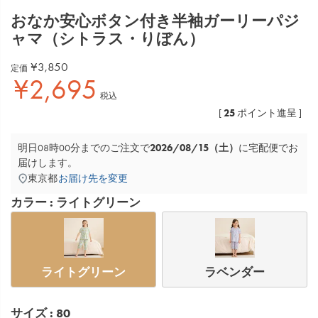
おなか安心ボタン付き半袖ガーリーパジ
ャマ（シトラス・りぼん）
¥
3,850
定価
¥
2,695
税込
25
[
ポイント進呈 ]
2026/08/15（土）
明日
08時00分
までのご注文で
に
宅配便
でお
届けします。
東京都
お届け先を変更
カラー
ライトグリーン
ライトグリーン
ラベンダー
サイズ
80