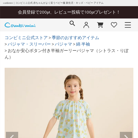
combimini｜コンビミニ公式 赤ちゃんがよく笑うベビー服 新生児・キッズ・ベビー アイテム
会員登録で200pt、レビュー投稿で100ptプレゼント！
コンビミニ公式ストア
季節のおすすめアイテム
パジャマ・スリーパー
パジャマ
綿 半袖
おなか安心ボタン付き半袖ガーリーパジャマ（シトラス・りぼ
ん）