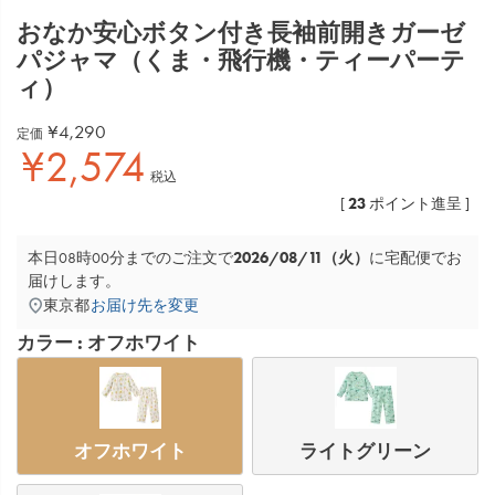
おなか安心ボタン付き長袖前開きガーゼ
パジャマ（くま・飛行機・ティーパーテ
ィ）
¥
4,290
定価
¥
2,574
税込
23
[
ポイント進呈 ]
2026/08/11（火）
本日
08時00分
までのご注文で
に
宅配便
でお
届けします。
東京都
お届け先を変更
カラー
オフホワイト
オフホワイト
ライトグリーン