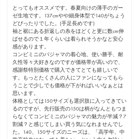
とってもオススメです。春夏向けの薄手のガー
ゼ生地です。137cmやや細身体型で140がちょう
どぴったりでした。(手足長めです)　

袖と裾にある折返しの糸をほどくと更に数cm伸
ばせるので１年くらいは着られそうかなと安心
感があります。

コンビミニのパジャマの着心地、使い勝手、耐
久性等々大好きなのですが価格帯が高いので、
感謝祭特別価格で購入できてとても嬉しいで
す。もっとたくさんの人にファンになってもら
うことで少しでも価格が下がればいいなぁとは
思います。

体格としては150サイズも選択肢に入ってきてい
るのですが、先行販売の150は柄がなんともつま
らなくてコンビミニのパジャマの魅力が半減？7
割減？と感じてしまい買う気になれませんでし
た。140、150サイズのニーズは、「高学年、中