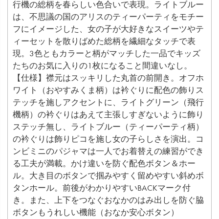
行機の総柄を春らしい色合いで表現。ライトブルー
は、不思議の国のアリスのティーパーティをモチー
フにイメージした、女の子が大好きなスイーツやテ
ィーセットを散りばめた総柄を繊細なタッチで表
現。3色ともカラーと柄がマッチした一品でキッズ
たちのお気に入りの1枚になること間違いなし。
【仕様】襟元はスッキリした丸首の前開き。オフホ
ワイト（おやすみくま柄）は衿ぐりに配色の飾りス
テッチを施しアクセントに、ライトグリーン（飛行
機柄）の衿ぐりはあえて主張しすぎないように飾り
ステッチ無し、ライトブルー（ティーパーティ柄）
の衿ぐりは飾りピコを施し女の子らしさを演出。コ
ンビミニのパジャマは一人でお着替えの練習ができ
る工夫が満載。かけ違いを防ぐ配色ボタン＆ホー
ル。大き目のボタンで掴みやすく留めやすい斜めボ
タンホール。前後がわかりやすいBACKマーク付
き。また、上下をつなぐおなかのはみ出しを防ぐ脇
ボタンもうれしい機能（おなか安心ボタン）