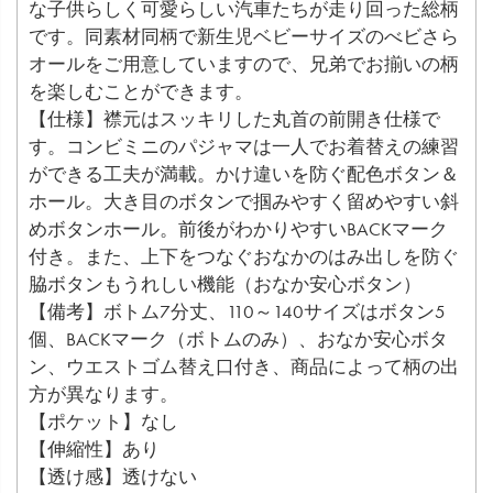
な子供らしく可愛らしい汽車たちが走り回った総柄
です。同素材同柄で新生児ベビーサイズのべビさら
オールをご用意していますので、兄弟でお揃いの柄
を楽しむことができます。
【仕様】襟元はスッキリした丸首の前開き仕様で
す。コンビミニのパジャマは一人でお着替えの練習
ができる工夫が満載。かけ違いを防ぐ配色ボタン＆
ホール。大き目のボタンで掴みやすく留めやすい斜
めボタンホール。前後がわかりやすいBACKマーク
付き。また、上下をつなぐおなかのはみ出しを防ぐ
脇ボタンもうれしい機能（おなか安心ボタン）
【備考】ボトム7分丈、110～140サイズはボタン5
個、BACKマーク（ボトムのみ）、おなか安心ボタ
ン、ウエストゴム替え口付き、商品によって柄の出
方が異なります。
【ポケット】なし
【伸縮性】あり
【透け感】透けない