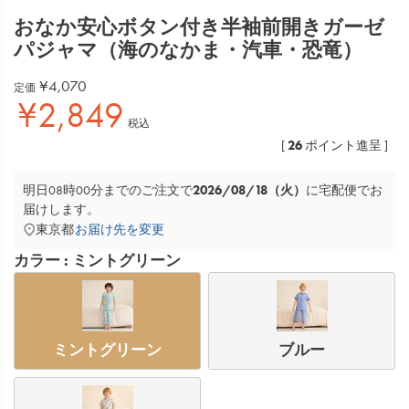
おなか安心ボタン付き半袖前開きガーゼ
パジャマ（海のなかま・汽車・恐竜）
¥
4,070
定価
¥
2,849
税込
26
[
ポイント進呈 ]
2026/08/18（火）
明日
08時00分
までのご注文で
に
宅配便
でお
届けします。
東京都
お届け先を変更
カラー
ミントグリーン
ミントグリーン
ブルー