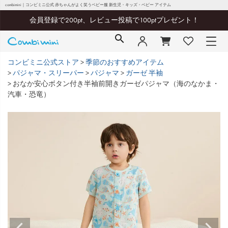
combimini｜コンビミニ公式 赤ちゃんがよく笑うベビー服 新生児・キッズ・ベビー アイテム
会員登録で200pt、レビュー投稿で100ptプレゼント！
コンビミニ公式ストア
季節のおすすめアイテム
パジャマ・スリーパー
パジャマ
ガーゼ 半袖
おなか安心ボタン付き半袖前開きガーゼパジャマ（海のなかま・
汽車・恐竜）