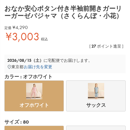
おなか安心ボタン付き半袖前開きガーリ
ーガーゼパジャマ（さくらんぼ・小花）
¥
4,290
定価
¥
3,003
税込
27
[
ポイント進呈 ]
2026/08/15（土）
に
宅配便
でお届けします。
東京都
お届け先を変更
カラー
オフホワイト
オフホワイト
サックス
サイズ
80