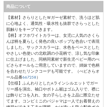
商品について
【素材】さらりとしたＷガーゼ素材で、洗うほど肌
に心地よく、通気性・吸水性も抜群でさらっとした
肌触りをキープできます。
【柄】オフホワイトカラーは、女児に人気のさくら
んぼ柄を夏らしく発色の良いポップな色合いで表現
しました。サックスカラーは、水色をベースとした
やさしい色使いの北欧調の小花柄で、涼し気な印象
に仕上げました。同柄同素材で新生児ベビー用のべ
ビさらオールもご用意していますので、姉妹で色柄
を合わせたリンクコーデも可能です。（べビさらオ
ール品番
667258
）
【仕様】ふんわりとしたAラインシルエットでガー
リー感を演出。袖口やボトム裾はゴム入りで、襟に
は飾りピコを入れ、女の子らしさを上品に際立たせ
てます。コンビミニのパジャマは一人でお着替えの