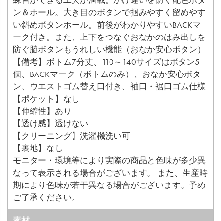
練習ができる工夫が満載。かけ違いを防ぐ配色ボタ
ン＆ホール。大き目のボタンで掴みやすく留めやす
い斜めボタンホール。前後がわかりやすいBACKマ
ーク付き。また、上下をつなぐおなかのはみ出しを
防ぐ脇ボタンもうれしい機能（おなか安心ボタン）
【備考】ボトム7分丈、110～140サイズはボタン5
個、BACKマーク（ボトムのみ）、おなか安心ボタ
ン、ウエストゴム替え口付き、袖口・裾口ゴム仕様
【ポケット】なし
【伸縮性】あり
【透け感】透けない
【クリーニング】洗濯機洗い可
【裏地】なし
モニター・環境等により実際の商品と色味が多少異
なって表示される場合がございます。 また、生産時
期により色味が若干異なる場合がございます。予め
ご了承ください。
素材