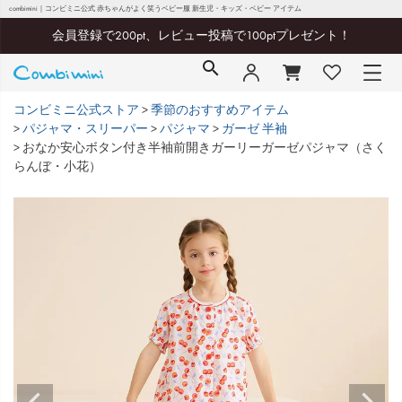
combimini｜コンビミニ公式 赤ちゃんがよく笑うベビー服 新生児・キッズ・ベビー アイテム
会員登録で200pt、レビュー投稿で100ptプレゼント！
コンビミニ公式ストア
季節のおすすめアイテム
パジャマ・スリーパー
パジャマ
ガーゼ 半袖
おなか安心ボタン付き半袖前開きガーリーガーゼパジャマ（さく
らんぼ・小花）