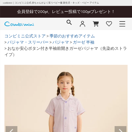
combimini｜コンビミニ公式 赤ちゃんがよく笑うベビー服 新生児・キッズ・ベビー アイテム
会員登録で200pt、レビュー投稿で100ptプレゼント！
コンビミニ公式ストア
季節のおすすめアイテム
パジャマ・スリーパー
パジャマ
ガーゼ 半袖
おなか安心ボタン付き半袖前開きガーゼパジャマ（先染めストラ
イプ）