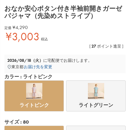
おなか安心ボタン付き半袖前開きガーゼ
パジャマ（先染めストライプ）
¥
4,290
定価
¥
3,003
税込
27
[
ポイント進呈 ]
2026/08/18（火）
に
宅配便
でお届けします。
東京都
お届け先を変更
カラー
ライトピンク
ライトピンク
ライトグリーン
サイズ
80