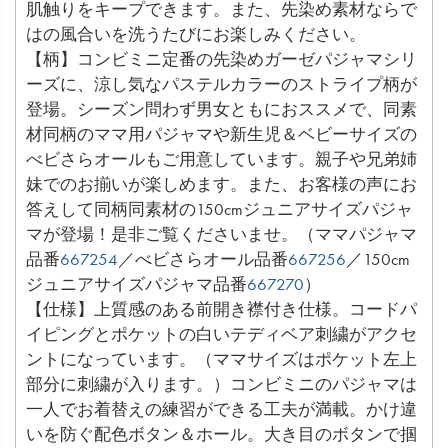
肌触りをキープできます。また、先染め素材ならで
はの風合いを洗うたびにお楽しみください。
【柄】コンビミニ定番の先染めガーゼパジャマシリ
ーズに、涼し気なパステルカラーのストライプ柄が
登場。シーズン問わず男女ともにおススメで、同素
材同柄のママ用パジャマや新生児＆ベビーサイズの
べビさらオールもご用意しています。親子や兄弟姉
妹でのお揃いが楽しめます。また、お客様の声にお
答えして同柄同素材の150cmジュニアサイズパジャ
マが登場！是非ご覧くださいませ。（ママパジャマ
品番
667254
／べビさらオール品番
667256
／150cm
ジュニアサイズパジャマ品番
667270
）
【仕様】上質感のある前開き襟付き仕様。コードパ
イピングとポケットの白いテディベア刺繍がアクセ
ントになっています。（ママサイズはポケット左上
部分に刺繍が入ります。）コンビミニのパジャマは
一人でお着替えの練習ができる工夫が満載。かけ違
いを防ぐ配色ボタン＆ホール。大き目のボタンで掴