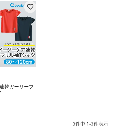
速乾ガーリーフ
ツ
3
件中
1
-
3
件表示