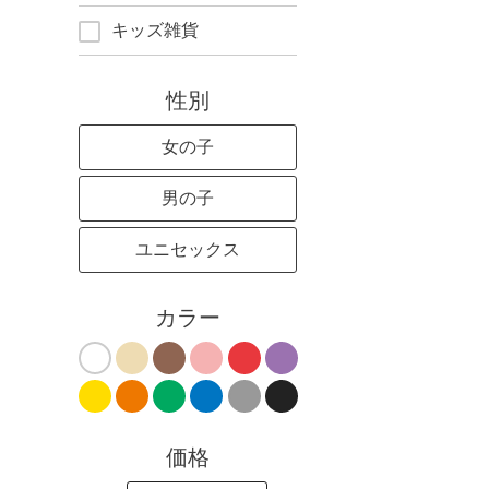
キッズ雑貨
性別
女の子
男の子
ユニセックス
カラー
価格