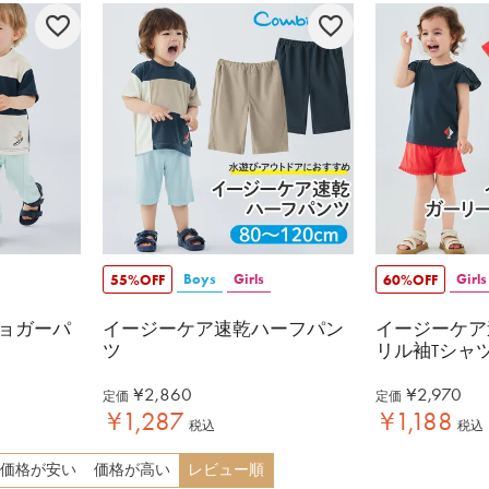
Boys
Girls
Girls
55%OFF
60%OFF
ョガーパ
イージーケア速乾ハーフパン
イージーケア
ツ
リル袖Tシャ
¥
2,860
¥
2,970
定価
定価
¥
1,287
¥
1,188
税込
税込
価格が安い
価格が高い
レビュー順