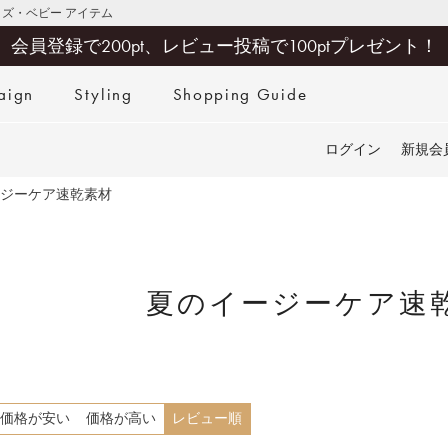
キッズ・ベビー アイテム
会員登録で200pt、レビュー投稿で100ptプレゼント！
aign
Styling
Shopping Guide
検索
ログイン
新規会
ジーケア速乾素材
夏のイージーケア速
価格が安い
価格が高い
レビュー順