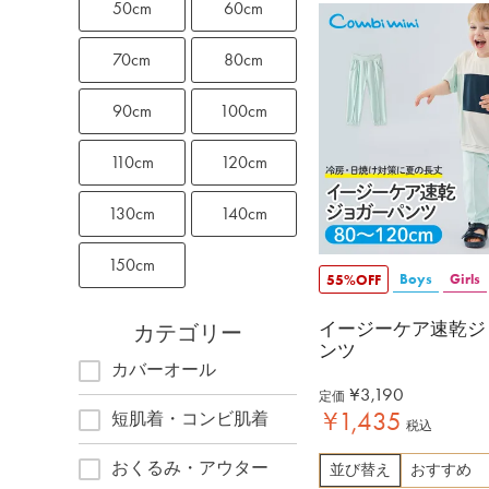
50cm
60cm
70cm
80cm
90cm
100cm
110cm
120cm
130cm
140cm
150cm
Boys
Girls
55%OFF
イージーケア速乾ジ
カテゴリー
ンツ
カバーオール
¥
3,190
定価
¥
1,435
短肌着・コンビ肌着
税込
おくるみ・アウター
並び替え
おすすめ