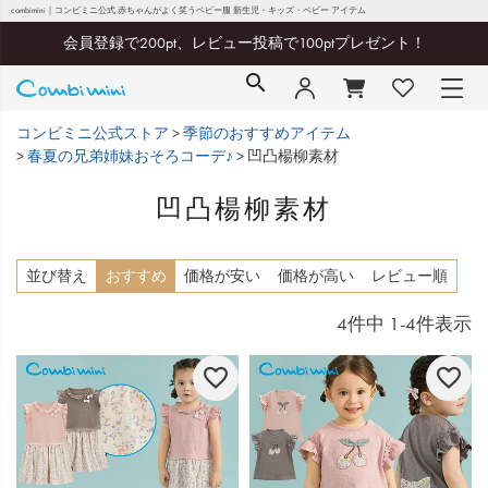
combimini｜コンビミニ公式 赤ちゃんがよく笑うベビー服 新生児・キッズ・ベビー アイテム
会員登録で200pt、レビュー投稿で100ptプレゼント！
コンビミニ公式ストア
季節のおすすめアイテム
春夏の兄弟姉妹おそろコーデ♪
凹凸楊柳素材
凹凸楊柳素材
並び替え
おすすめ
価格が安い
価格が高い
レビュー順
4
件中
1
-
4
件表示