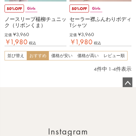
Girls
Girls
50%OFF
50%OFF
ノースリーブ楊柳チュニッ
セーラー襟ふんわりボディ
ク（リボンくま）
Tシャツ
¥
3,960
¥
3,960
定価
定価
¥
1,980
¥
1,980
税込
税込
並び替え
おすすめ
価格が安い
価格が高い
レビュー順
4
件中
1
-
4
件表示
ペ
ー
ジ
ト
ッ
Instagram
プ