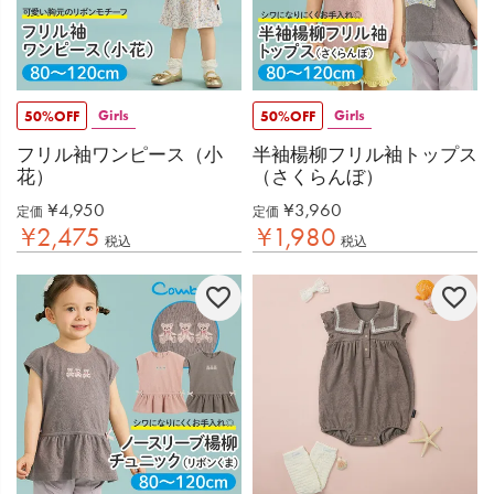
Girls
Girls
50%OFF
50%OFF
フリル袖ワンピース（小
半袖楊柳フリル袖トップス
花）
（さくらんぼ）
¥
4,950
¥
3,960
定価
定価
¥
2,475
¥
1,980
税込
税込