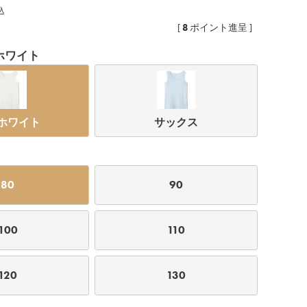
込
8
[
ポイント進呈 ]
ホワイト
ホワイト
サックス
80
90
サックス
100
110
120
130