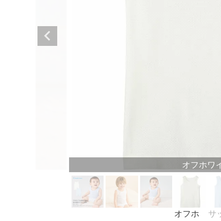
オフホワ
オフホ
サ