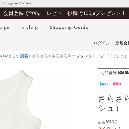
キッズ・ベビー アイテム
会員登録で200pt、レビュー投稿で100ptプレゼント！
aign
Styling
Shopping Guide
検索
ログイン
新規会
のやさしい肌着
さらさら
さらさらキープタンクトップ（メッシュ）
60618
商品番号
Boys
Girls
さらさ
シュ）
¥
990
定価