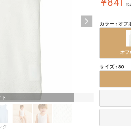
¥
841
税
カラー
オフ
オフ
サイズ
80
イト
ック