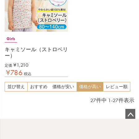
Girls
キャミソール（ストロベリ
ー）
¥
1,210
定価
¥
786
税込
並び替え
おすすめ
価格が安い
価格が高い
レビュー順
27
件中
1
-
27
件表示
ペ
ー