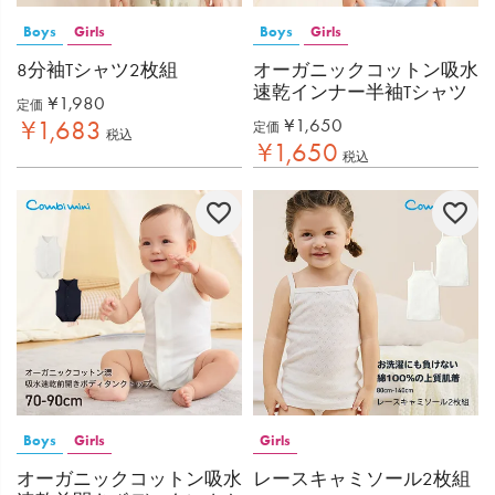
Boys
Girls
Boys
Girls
8分袖Tシャツ2枚組
オーガニックコットン吸水
速乾インナー半袖Tシャツ
¥
1,980
定価
¥
1,650
¥
1,683
定価
税込
¥
1,650
税込
Boys
Girls
Girls
オーガニックコットン吸水
レースキャミソール2枚組