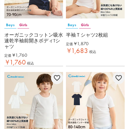
Boys
Girls
Boys
Girls
オーガニックコットン吸水
半袖Ｔシャツ2枚組
速乾半袖前開きボディTシ
¥
1,870
定価
ャツ
¥
1,683
税込
¥
1,760
定価
¥
1,760
税込