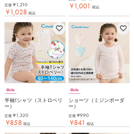
¥
1,210
¥
1,001
定価
税込
¥
1,028
税込
Girls
Girls
半袖Tシャツ（ストロベリ
ショーツ（ミジンボーダ
ー）
ー）
¥
1,320
¥
990
定価
定価
¥
858
¥
841
税込
税込