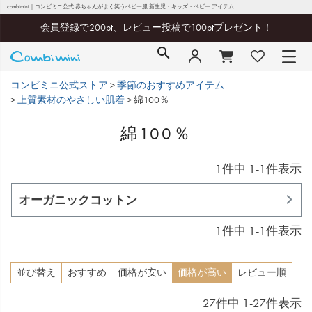
combimini｜コンビミニ公式 赤ちゃんがよく笑うベビー服 新生児・キッズ・ベビー アイテム
会員登録で200pt、レビュー投稿で100ptプレゼント！
コンビミニ公式ストア
季節のおすすめアイテム
上質素材のやさしい肌着
綿100％
綿100％
1
件中
1
-
1
件表示
オーガニックコットン
1
件中
1
-
1
件表示
並び替え
おすすめ
価格が安い
価格が高い
レビュー順
27
件中
1
-
27
件表示