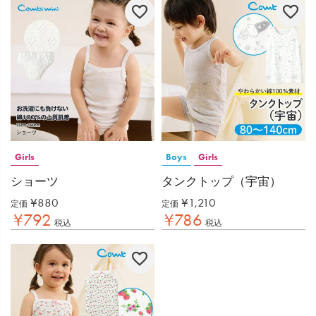
Girls
Boys
Girls
ショーツ
タンクトップ（宇宙）
¥
880
¥
1,210
定価
定価
¥
792
¥
786
税込
税込