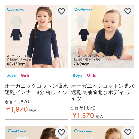
Boys
Girls
Boys
Girls
オーガニックコットン吸水
オーガニックコットン吸水
速乾インナー8分袖Tシャツ
速乾長袖前開きボディTシ
ャツ
¥
1,870
定価
¥
1,870
¥
1,870
定価
税込
¥
1,870
税込