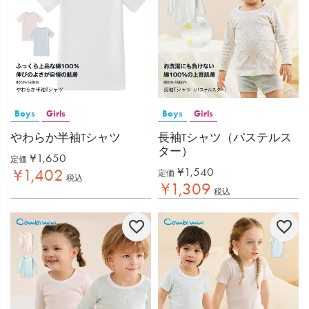
Boys
Girls
Boys
Girls
やわらか半袖Tシャツ
長袖Tシャツ（パステルス
ター）
¥
1,650
定価
¥
1,540
¥
1,402
定価
税込
¥
1,309
税込