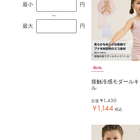
最小
円
～
最大
円
Girls
接触冷感モダールキ
ル
¥
1,430
定価
¥
1,144
税込