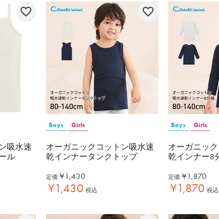
Boys
Girls
Boys
Girls
ン吸水速
オーガニックコットン吸水速
オーガニック
ール
乾インナータンクトップ
乾インナー8
¥
1,430
¥
1,870
定価
定価
¥
1,430
¥
1,870
税込
税込