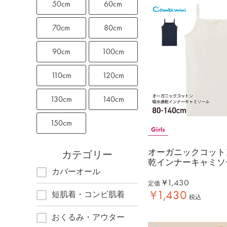
50cm
60cm
70cm
80cm
90cm
100cm
110cm
120cm
130cm
140cm
150cm
Girls
オーガニックコット
カテゴリー
乾インナーキャミソ
カバーオール
¥
1,430
定価
¥
1,430
短肌着・コンビ肌着
税込
おくるみ・アウター