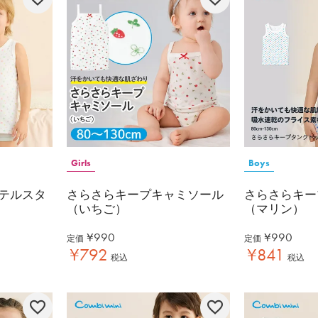
Girls
Boys
テルスタ
さらさらキープキャミソール
さらさらキー
（いちご）
（マリン）
¥
990
¥
990
定価
定価
¥
792
¥
841
税込
税込