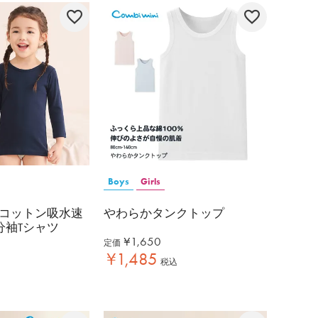
Boys
Girls
コットン吸水速
やわらかタンクトップ
分袖Tシャツ
¥
1,650
定価
¥
1,485
税込