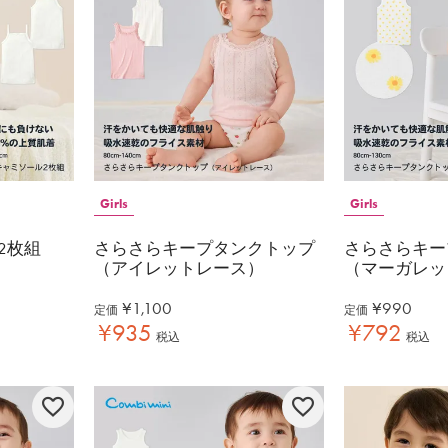
Girls
Girls
2枚組
さらさらキープタンクトップ
さらさらキー
（アイレットレース）
（マーガレッ
¥
1,100
¥
990
定価
定価
¥
935
¥
792
税込
税込