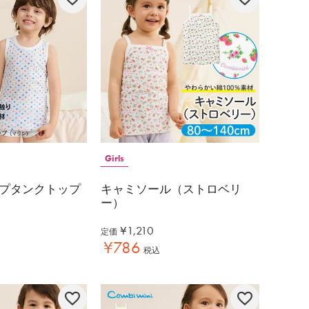
Girls
プタンクトップ
キャミソール（ストロベリ
ー）
¥
1,210
定価
¥
786
税込