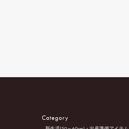
Category
新生児(50～60cm)・出産準備アイテム