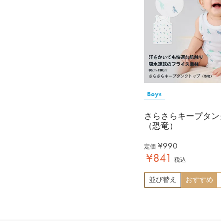
Boys
さらさらキープタン
（恐竜）
¥
990
定価
¥
841
税込
並び替え
おすすめ