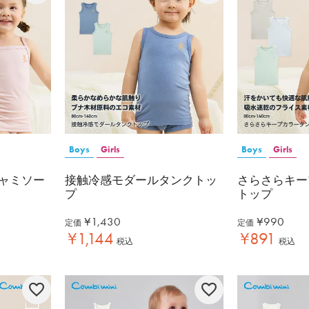
Boys
Girls
Boys
Girls
ャミソー
接触冷感モダールタンクトッ
さらさらキー
プ
トップ
¥
1,430
¥
990
定価
定価
¥
1,144
¥
891
税込
税込