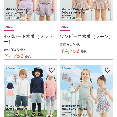
Girls
Girls
セパレート水着（フラワ
ワンピース水着（レモン）
ー）
¥
5,940
定価
¥
5,940
¥
4,752
定価
税込
¥
4,752
税込