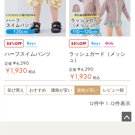
Boys
Boys
Girls
55%OFF
55%OFF
ハーフスイムパンツ
ラッシュガード（メッシ
ュ）
¥
4,290
定価
¥
4,290
¥
1,930
定価
税込
¥
1,930
税込
並び替え
おすすめ
価格が安い
価格が高い
レビュー順
12
件中
1
-
12
件表示
ペ