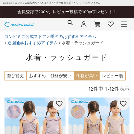
combimini｜コンビミニ公式 赤ちゃんがよく笑うベビー服 新生児・キッズ・ベビー アイテム
会員登録で200pt、レビュー投稿で100ptプレゼント！
コンビミニ公式ストア
季節のおすすめアイテム
通園通学おすすめアイテム
水着・ラッシュガード
水着・ラッシュガード
並び替え
おすすめ
価格が安い
価格が高い
レビュー順
12
件中
1
-
12
件表示