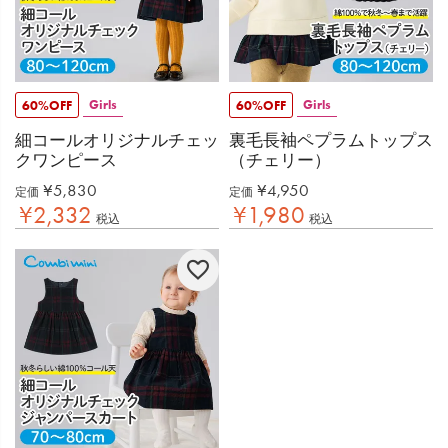
Girls
Girls
60%OFF
60%OFF
細コールオリジナルチェッ
裏毛長袖ペプラムトップス
クワンピース
（チェリー）
¥
5,830
¥
4,950
定価
定価
¥
2,332
¥
1,980
税込
税込