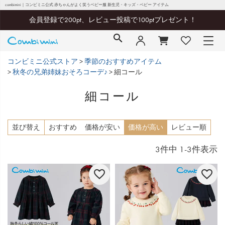
combimini｜コンビミニ公式 赤ちゃんがよく笑うベビー服 新生児・キッズ・ベビー アイテム
会員登録で200pt、レビュー投稿で100ptプレゼント！
コンビミニ公式ストア
季節のおすすめアイテム
秋冬の兄弟姉妹おそろコーデ♪
細コール
細コール
並び替え
おすすめ
価格が安い
価格が高い
レビュー順
3
件中
1
-
3
件表示